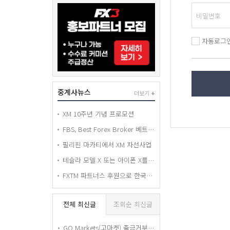
자동로그
중계사뉴스
더보기
+
XM 10주년 기념 프로모션
FBS, Best Forex Broker 베트남 어워드 수상
필리핀 마카티에서 XM 자선사업
테슬라 모델 X 또는 아이폰 X를 경품으로 드리는 FXTM 휠 오브 포춘 추첨 컨테스트!
FXTM 파트너스 후원으로 한국에서 열린 World Economy BAND 세미나
전체 최신글
조회순 최신글
GO Markets(고마켓) 출금거부 피해 경고 — 요구서류 전부 제출했는데도 15개월째 출금 안 해줍니다