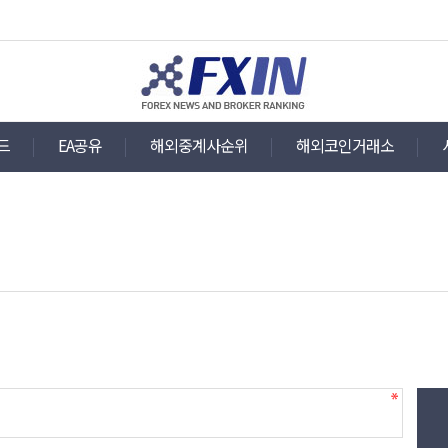
드
EA공유
해외중계사순위
해외코인거래소