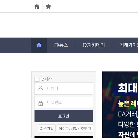
FX뉴스
FX아카데미
거래가이
ID저장
회원가입
아이디/비밀번호찾기