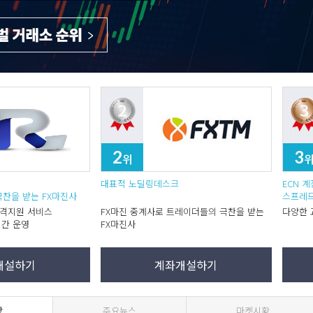
2
3
위
대표적 노딜링데스크
ECN 
극찬을 받는 FX마진사
스프레
원격지원 서비스
FX마진 중계사로 트레이더들의 극찬을 받는
다양한 
시간 운영
FX마진사
개설하기
계좌개설하기
항
주요뉴스
마켓시황