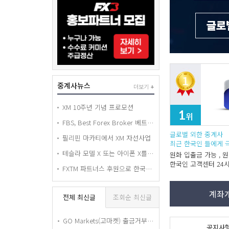
중계사뉴스
더보기
+
XM 10주년 기념 프로모션
1
위
FBS, Best Forex Broker 베트남 어워드 수상
글로벌 외한 중계사
필리핀 마카티에서 XM 자선사업
최근 한국인 들에게 
테슬라 모델 X 또는 아이폰 X를 경품으로 드리는 FXTM 휠 오브 포춘 추첨 컨테스트!
원화 입출금 가능 , 
한국인 고객센터 24
FXTM 파트너스 후원으로 한국에서 열린 World Economy BAND 세미나
계좌
전체 최신글
조회순 최신글
GO Markets(고마켓) 출금거부 피해 경고 — 요구서류 전부 제출했는데도 15개월째 출금 안 해줍니다
공지사