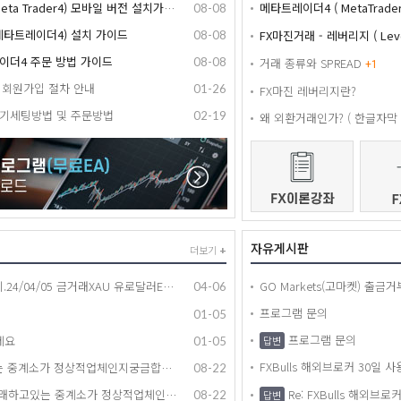
메타트레이더4 (Meta Trader4) 모바일 버전 설치가이드
메타트레이더4 ( MetaTrade
08-08
4 (메타트레이더4) 설치 가이드
FX마진거래 - 레버리지 ( Leve
08-08
레이더4 주문 방법 가이드
08-08
거래 종류와 SPREAD
+
1
이트 회원가입 절차 안내
01-26
FX마진 레버리지란?
기세팅방법 및 주문방법
02-19
왜 외환거래인가? ( 한글자막 
자유게시판
더보기
+
해외선물 매매일지.24/04/05 금거래XAU 유로달러EURUSD 수익 +13달러
04-06
+
1
프로그램 문의
01-05
프로그램 문의
세요
답변
01-05
FXBulls 해외브로커 30일 
제가 거래하고있는 중계소가 정상적업체인지궁금합니다
08-22
래하고있는 중계소가 정상적업체인지궁금합니다
Re: FXBulls 해외브
08-22
답변