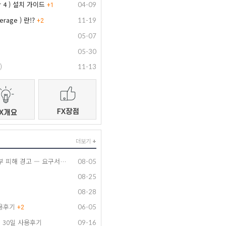
r 4 ) 설치 가이드
04-09
+
1
rage ) 란!?
11-19
+
2
05-07
05-30
)
11-13
더보기
+
GO Markets(고마켓) 출금거부 피해 경고 — 요구서류 전부 제출했는데도 15개월째 출금 안 해줍니다
08-05
08-25
08-28
사용후기
06-05
+
2
로커 30일 사용후기
09-16