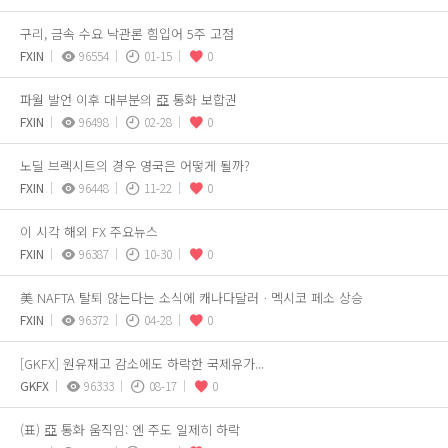
구리, 금속 수요 낙관론 힘입어 5주 고점
FXIN
96554
01-15
0
파월 발언 이후 대부분의 亞 통화 보합권
FXIN
96498
02-28
0
노딜 브렉시트의 경우 영국은 어떻게 될까?
FXIN
96448
11-22
0
이 시각 해외 FX 주요뉴스
FXIN
96387
10-30
0
美 NAFTA 탈퇴 않는다는 소식에 캐나다달러ㆍ멕시코 페소 상승
FXIN
96372
04-28
0
[GKFX] 원유재고 감소에도 하락한 국제유가...
GKFX
96333
08-17
0
(표) 亞 통화 움직임: 엔 주도 일제히 하락