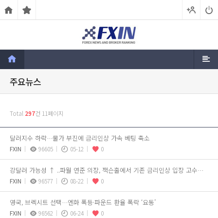
주요뉴스
Total
297
건
11페이지
달러지수 하락…물가 부진에 금리인상 가속 베팅 축소
FXIN
96605
05-12
0
강달러 가능성 ↑ ..파월 연준 의장, 잭슨홀에서 기존 금리인상 입장 고수할 것
FXIN
96577
08-22
0
영국, 브렉시트 선택…엔화 폭등·파운드 환율 폭락 ‘요동’
FXIN
96562
06-24
0