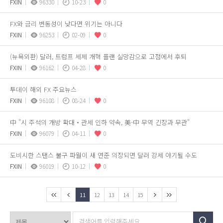
FXIN
96330
10-23
0
FX와 금리 변동성이 낮다면 위기는 아니다
FXIN
96253
02-09
0
(뉴욕외환) 달러, 트럼프 세제 개혁 플랜 실망감으로 고점에서 후퇴
FXIN
96162
04-28
0
투데이 해외 FX 주요뉴스
FXIN
96108
08-24
0
中 "시 주석의 개방 확대‧관세 인하 약속, 美-中 무역 긴장과 무관"
FXIN
96079
04-11
0
도비시한 스탠스 불구 파월이 새 연준 의장되면 달러 강세 야기될 수도
FXIN
96019
10-12
0
11
12
13
14
15