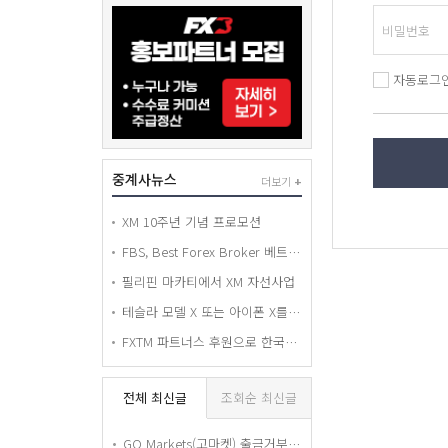
자동로그
중계사뉴스
더보기
+
XM 10주년 기념 프로모션
FBS, Best Forex Broker 베트남 어워드 수상
필리핀 마카티에서 XM 자선사업
테슬라 모델 X 또는 아이폰 X를 경품으로 드리는 FXTM 휠 오브 포춘 추첨 컨테스트!
FXTM 파트너스 후원으로 한국에서 열린 World Economy BAND 세미나
전체 최신글
조회순 최신글
GO Markets(고마켓) 출금거부 피해 경고 — 요구서류 전부 제출했는데도 15개월째 출금 안 해줍니다