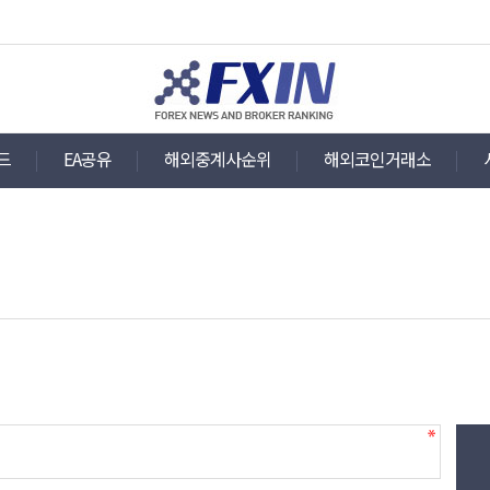
드
EA공유
해외중계사순위
해외코인거래소