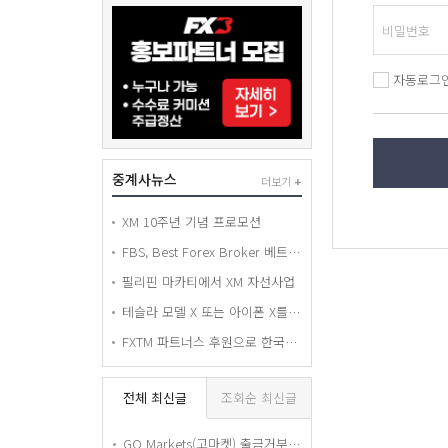
자동로그
중계사뉴스
더보기
+
XM 10주년 기념 프로모션
FBS, Best Forex Broker 베트남 어워드 수상
필리핀 마카티에서 XM 자선사업
테슬라 모델 X 또는 아이폰 X를 경품으로 드리는 FXTM 휠 오브 포춘 추첨 컨테스트!
FXTM 파트너스 후원으로 한국에서 열린 World Economy BAND 세미나
전체 최신글
조회순 최신글
GO Markets(고마켓) 출금거부 피해 경고 — 요구서류 전부 제출했는데도 15개월째 출금 안 해줍니다