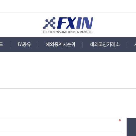
드
EA공유
해외중계사순위
해외코인거래소