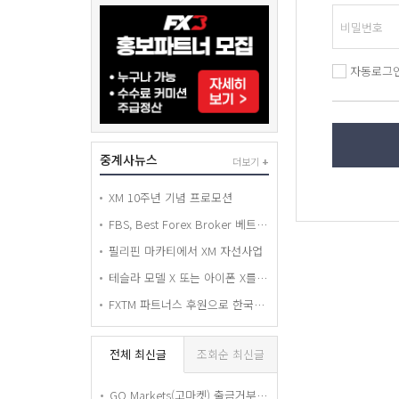
자동로그
중계사뉴스
더보기
+
XM 10주년 기념 프로모션
FBS, Best Forex Broker 베트남 어워드 수상
필리핀 마카티에서 XM 자선사업
테슬라 모델 X 또는 아이폰 X를 경품으로 드리는 FXTM 휠 오브 포춘 추첨 컨테스트!
FXTM 파트너스 후원으로 한국에서 열린 World Economy BAND 세미나
전체 최신글
조회순 최신글
GO Markets(고마켓) 출금거부 피해 경고 — 요구서류 전부 제출했는데도 15개월째 출금 안 해줍니다