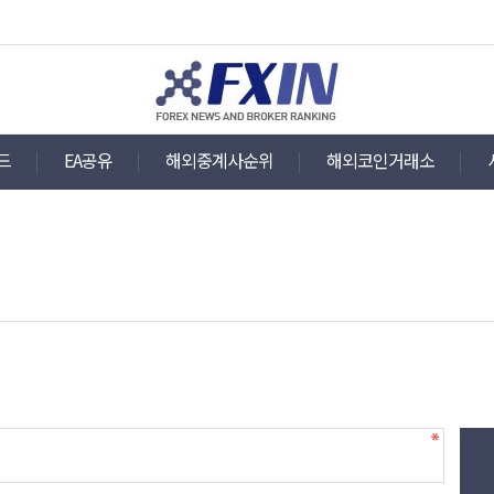
드
EA공유
해외중계사순위
해외코인거래소